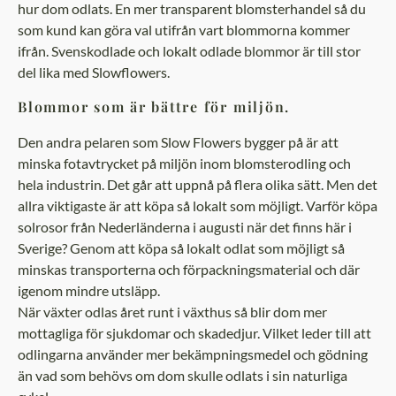
hur dom odlats. En mer transparent blomsterhandel så du
som kund kan göra val utifrån vart blommorna kommer
ifrån. Svenskodlade och lokalt odlade blommor är till stor
del lika med Slowflowers.
Blommor som är bättre för miljön.
Den andra pelaren som Slow Flowers bygger på är att
minska fotavtrycket på miljön inom blomsterodling och
hela industrin. Det går att uppnå på flera olika sätt. Men det
allra viktigaste är att köpa så lokalt som möjligt. Varför köpa
solrosor från Nederländerna i augusti när det finns här i
Sverige? Genom att köpa så lokalt odlat som möjligt så
minskas transporterna och förpackningsmaterial och där
igenom mindre utsläpp.
När växter odlas året runt i växthus så blir dom mer
mottagliga för sjukdomar och skadedjur. Vilket leder till att
odlingarna använder mer bekämpningsmedel och gödning
än vad som behövs om dom skulle odlats i sin naturliga