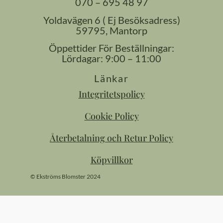
070 – 695 48 97
Yoldavägen 6 ( Ej Besöksadress)
59795, Mantorp
Öppettider För Beställningar:
Lördagar: 9:00 – 11:00
Länkar
Integritetspolicy
Cookie Policy
Återbetalning och Retur Policy
Köpvillkor
© Ekströms Blomster 2024