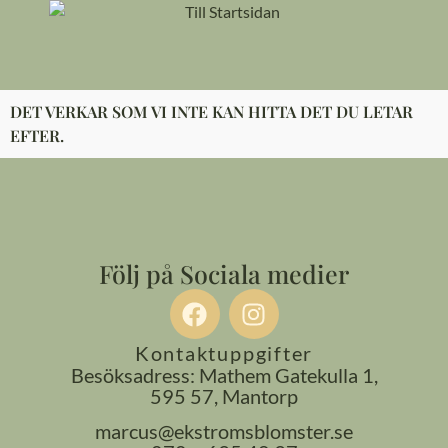
content
DET VERKAR SOM VI INTE KAN HITTA DET DU LETAR
EFTER.
Följ på Sociala medier
Kontaktuppgifter
Besöksadress: Mathem Gatekulla 1,
595 57, Mantorp
marcus@ekstromsblomster.se