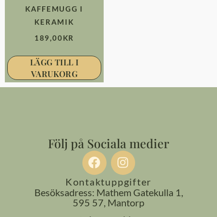
KAFFEMUGG I
KERAMIK
189,00
KR
LÄGG TILL I
VARUKORG
Följ på Sociala medier
Kontaktuppgifter
Besöksadress: Mathem Gatekulla 1,
595 57, Mantorp